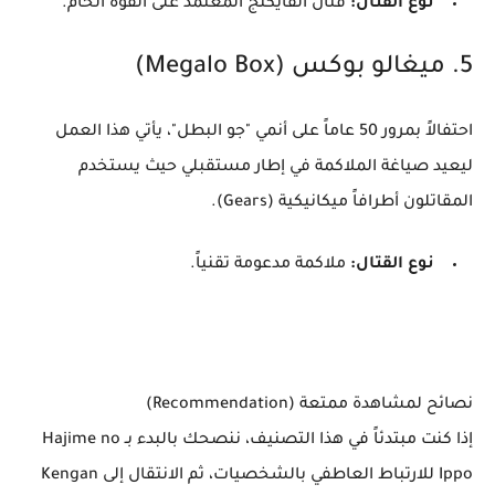
نوع القتال:
قتال الفايكنج المعتمد على القوة الخام.
​5. ميغالو بوكس (Megalo Box)
​احتفالاً بمرور 50 عاماً على أنمي "جو البطل"، يأتي هذا العمل
ليعيد صياغة الملاكمة في إطار مستقبلي حيث يستخدم
المقاتلون أطرافاً ميكانيكية (Gears).
نوع القتال:
ملاكمة مدعومة تقنياً.
نصائح لمشاهدة ممتعة (Recommendation)
إذا كنت مبتدئاً في هذا التصنيف، ننصحك بالبدء بـ Hajime no
Ippo للارتباط العاطفي بالشخصيات، ثم الانتقال إلى Kengan