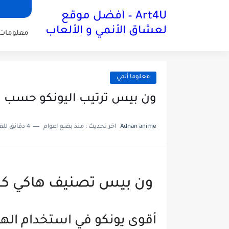
Art4U – أفضل موقع
لعشاق الأنمي و الألعاب
معلومات 
معلوما أنمي
ون بيس ترتيب اليونكو حسب ق
Adnan anime
اخر تحديث :
منذ بضع اعوام
4 دقائق للقراءة
ون بيس تصنيف هاكي كل
أقوى يونكو في استخدام اله