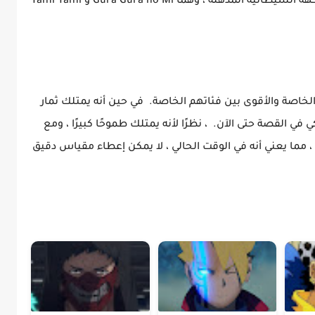
ميناء روكي. تمتلك Blackbeard نوعين من الفاكهة الشيطانية المذهلة ، وهما Gura Gura no Mi و Yami Yami
خاصة والأقوى بين فئاتهم الخاصة. في حين أنه يمتلك ثمار
ي القصة حتى الآن. ، نظرًا لأنه يمتلك طموحًا كبيرًا ، ومع
 ، مما يعني أنه في الوقت الحالي ، لا يمكن إعطاء مقياس دقيق