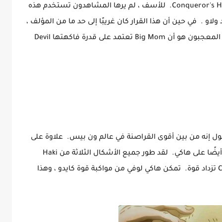
استخدام الإصدار المتقدم من الهاكي الملكي Conqueror's Haki. للأسف ، لم يرها المشاهدون تستخدم هذه
ولاو . في حين أن هذا القرار كان غريبًا إلى حد ما من المؤلف ،
فإن الاستنتاج الوحيد الذي يمكن أن يتوصل إليه المعجبون هو أن Big Mom تعتمد على قدرة فاكهتها Devil
لقول إنه من بين أقوى القراصنة في عالم ون بيس. علاوة على
وجود فاكهة الشيطان الأسطورية ، تغلب لوفي أيضًا على هاكي. لقد طور جميع الأشكال الثلاثة من Haki
وقدرته على بث الهاكي الملكي Conqueror's Haki تزداد قوة. تمكن هاكي لوفي من مواكبة قوة كايدو ، وهذا