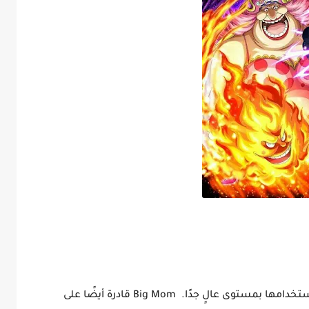
لديها جميع أشكال الهاكي الثلاثة التي يمكنها استخدامها بمستوى عالٍ جدًا. Big Mom قادرة أيضًا على