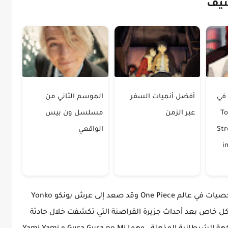
نيف
ت في
أفضل أنميات السفر
الموسم الثاني من
Top 10
عبر الزمن
مسلسل ون بيس
Str
الواقعي
i
يعد اللحية السوداء Blackbeard أحد أقوى الشخصيات في عالم One Piece وقد صعد إلى عرش يونكو Yonko
ل خاص بعد أحداث جزيرة القراصنة التي تكشفت خلال حادثة