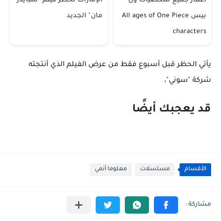
أعمار جميع شخصيات ون
الإمارات تحظر فيلم "سبايدر
بيس All ages of One Piece
مان" الجديد
characters
يأتي الحظر قبل أسبوع فقط من عرض الفيلم الذي أنتجته
شركة "سوني"،
قد يعجبك أيضًا
الأقسام
مسلسلات
معلوما أنمي