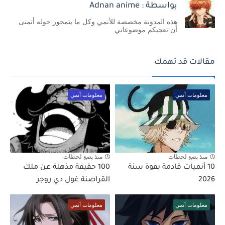
بواسطة : Adnan anime
هذه المدونة مخصصة للأنمي وكل ما يتمحور حوله أتمنى
أن تعجبكم موضوعاتي
مقالات قد تهمك
معلومات أنمي
معلومات أنمي
منذ بضع لحظات
منذ بضع لحظات
10 أنميات قادمة بقوة سنة
100 حقيقة مذهلة عن ملك
2026
القراصنة غول دي روجر
معلومات أنمي
معلومات أنمي