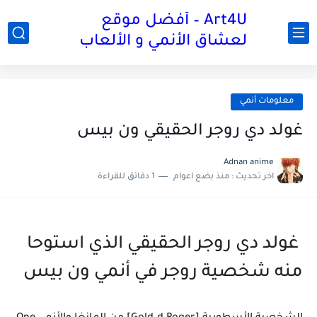
Art4U – أفضل موقع
لعشاق الأنمي و الألعاب
معلومات أنمي
غولد دي روجر الحقيقي ون بيس
Adnan anime
اخر تحديث :
منذ بضع اعوام
1 دقائق للقراءة
غولد دي روجر الحقيقي الذي استوحا
منه شخصية روجر في أنمي ون بيس