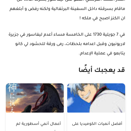
اصدر الملك الفرنسي العفو على ليفاسور بشرط اعادة كل
ماقام بسرقته داخل السفينة البرتغالية ولكنه رفض و أبلغهم
ان الكنز اصبح في ملكه !
في 7 جويلية 1730 على الخامسة مساء أعدم ليفاسور في جزيرة
لاريونيون وقبل اعدامه بلحظات، رمى ورقة للحشود لي كانو
يتابعو في عملية الإعدام.
قد يعجبك أيضًا
أفضل أنميات الكوميديا على
أعمال أنمي أسطورية لم