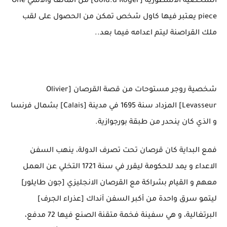
الشخصية الأسطورية [Gold.d Roger] من المانغا والأنمي One
piece يعتبر فيها كاول شخص تمكن من الحصول على لقب
ملك القراصنة ليتم اعدامه فيما بعد..
شخصية روجر مستوحات من قصة القرصان [Olivier
Levasseur] المزداد سنة 1695 في مدينة [Calais] بشمال فرنسا
و الذي كان ينحدر من طبقة بورجوازية.
فمع البداية كان قرصان تحت تصرف الدولة، ينهب السفن
الاعداء و يمد للحكومة ليقرر في سنة 1721 التخلي عن العمل
معهم و القيام بشراكة مع القرصان الانجليزي [جون طايلور]
ليتمو سرق واحدة من أكبر السفن آنداك [عذراء الجرف]
البرتغالية، و هي سفينة فخمة متقنة الصنع فيها 72 مدفع،