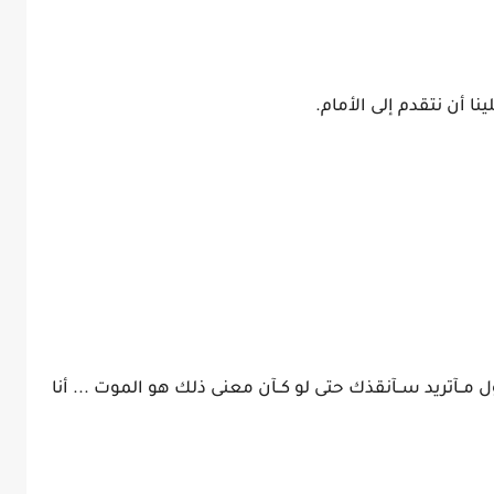
ينا أن نتقدم إلى الأمام.
 مــآتريد ســآنقذك حتى لو كــآن معنى ذلك هو الموت ... أنا