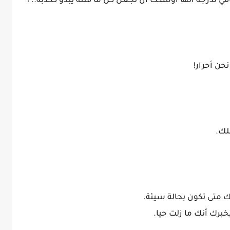
ي لدرجه أنها اوشكت أن تجعل كل ما قلته يبدو ككذبه.. !
نحن أحرار!
لك.
ك متى تكون بحالة سيئة.
برك أنك ما زلت حيا.