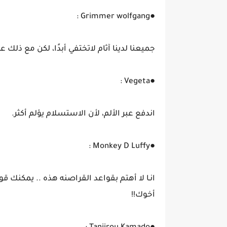
●Grimmer wolfgang :
‏جميعنا لدينا آثام لاتختفي أبدًا، لكن مع ذلك عل
●Vegeta :
اندفع عبر الألم، لأن الاستسلام يؤلم أكثر.
●Monkey D Luffy :
انـا لا أهتم بقواعد القراصنه هذه .. يمكنك قول
أخوك!!