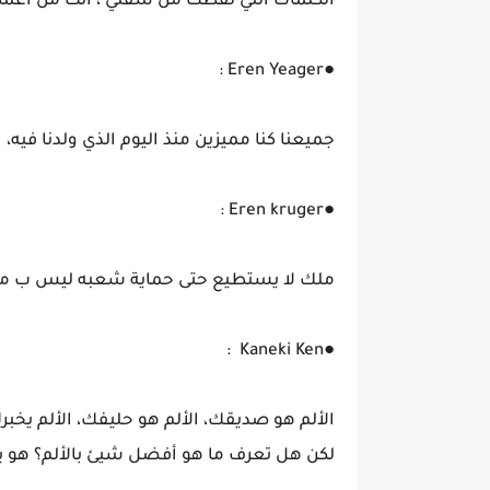
الكلمات التي لُفظت من شفتي ، أتت من أعماق
●Eren Yeager :
جميعنا كنا مميزين منذ اليوم الذي ولدنا فيه، 
●Eren kruger :
ملك لا يستطيع حتى حماية شعبه ليس ب م
●Kaneki Ken :
الألم هو صديقك، الألم هو حليفك، الألم يخبر
لكن هل تعرف ما هو أفضل شيئ بالألم؟ هو يخ