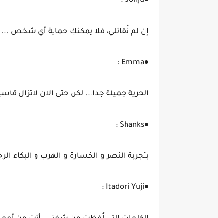
●Sonju :
إن لم تُقاتلي، فلا يمكنكِ حماية أي شخص ...
●Emma :
الحرية جميلة جدا... لكن حتى الان لاتزال قاسي
●Shanks :
بتجربة النصر و الخسارة و الهرب و البكاء الر
●Itadori Yuji :