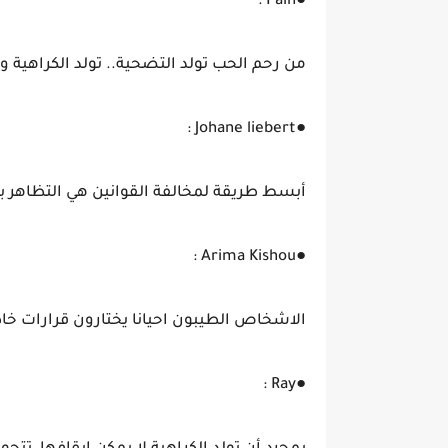
●Pain :
من رحم الحب تولد التضحية.. تولد الكراهية و
●Johane liebert :
أبسط طريقة لمخالفة القوانين هي التظاهر بأ
●Arima Kishou :
الاشخاص الطيبون احيانا يختارون قرارات خا
●Ray :