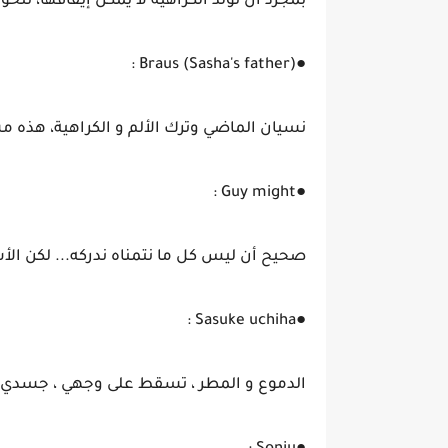
بمجرد أن تولد الكراهية لا يمكن إيقافها، تتحو
●Braus (Sasha's father) :
نسيان الماضي وترك الألم و الكراهية، هذه مس
●Guy might :
صحيح أن ليس كل ما نتمناه ندركه... لكن الأشيا
●Sasuke uchiha :
الدموع و المطر ، تسقط على وجهي ، جسدي غير