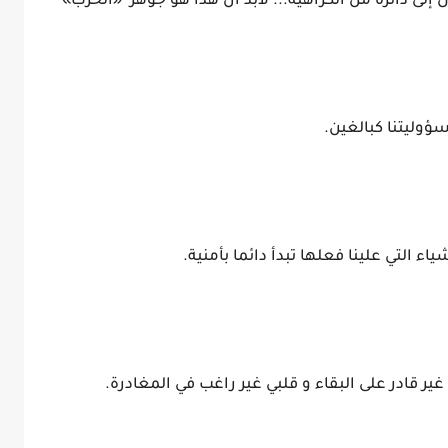
ل إلى دائرة من الكراهية... لابد أن هذا هو جوهر «الحرب»
ؤوليتنا كبالغين.
ء التي علينا فعلها تبدأ دائما بأمنية.
 قادر على البقاء و قلبي غير راغب في المغادرة.