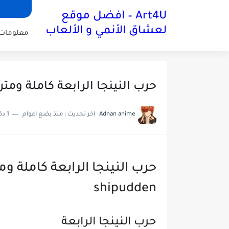
Art4U – أفضل موقع
لعشاق الأنمي و الألعاب
معلومات 
حرب النينجا الرابعة كاملة ومترجمة ناروت
Adnan anime
اخر تحديث :
منذ بضع اعوام
1 دقائق للقراءة
shipudden
حرب النينجا الرابعة