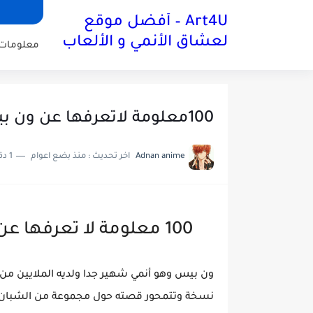
Art4U – أفضل موقع
لعشاق الأنمي و الألعاب
معلومات 
100معلومة لاتعرفها عن ون بيس one piece
Adnan anime
اخر تحديث :
منذ بضع اعوام
1 دقائق للقراءة
100 معلومة لا تعرفها عن ون بيس one piece
نسخة وتتمحور قصته حول مجموعة من الشبان ال