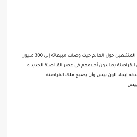
ون بيس وهو أنمي شهير جدا ولديه الملايين من المتتبعين حول العالم حيث وصلت مبيعاته إلى 300 مليون
قراصنة يطاردون أحلامهم في عصر القراصنة الجديد و
فه إيجاد الون بيس وأن يصبح ملك القراصنة