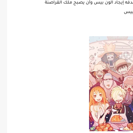
فه إيجاد الون بيس وأن يصبح ملك القراصنة