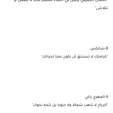
"الجمال الحقيقي يكمن في أشياء تستمر للأبد لا تتعفن أو
تتلاشى"
8-شانكس
"كرامتك لا تستحق أن تكون نمنا لحياتك"
9-المهرج باغي
"الرياح لا تذهب شمالا ولا جنوبا بل تتجه نحوك"