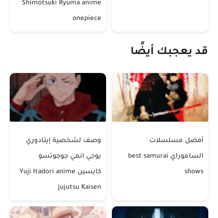
Shimotsuki Ryuma anime
onepiece
قد يعجبك أيضًا
أفضل مسلسلات
وصف لشخصية إيتادوري
الساموراي best samurai
يوجي انمي جوجوتسو
shows
كايسين Yuji Itadori anime
jujutsu Kaisen